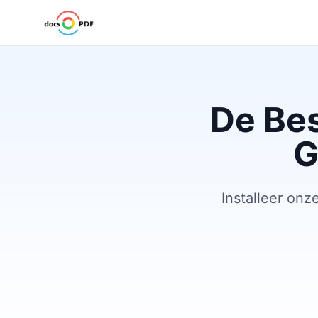
De Be
G
Installeer on