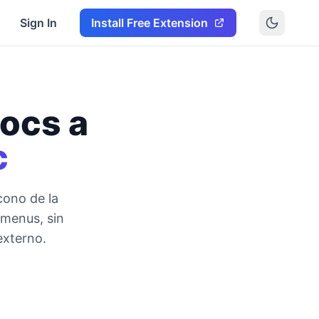
Sign In
Install Free Extension
ocs a
c
cono de la
 menus, sin
externo.