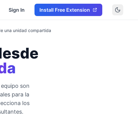
Sign In
Install Free Extension
de una unidad compartida
 desde
da
 equipo son
les para la
lecciona los
sultantes.