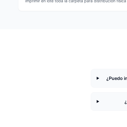
imprimir en lote toda la carpeta para distribución físic
¿Puedo im
¿