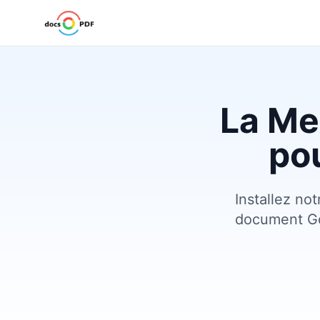
La Me
po
Installez no
document Go