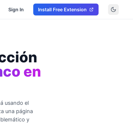
Sign In
Install Free Extension
ección
nco en
tá usando el
za una página
oblemático y