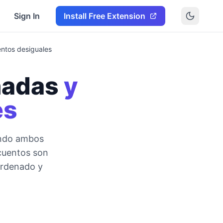
Sign In
Install Free Extension
entos desiguales
nadas
y
es
ando ambos
cuentos son
ordenado y