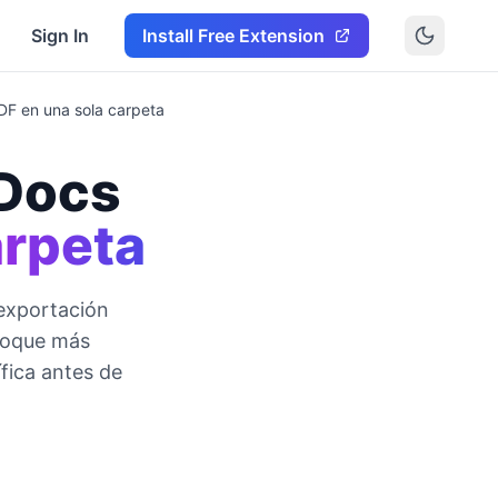
Sign In
Install Free Extension
DF en una sola carpeta
 Docs
arpeta
 exportación
nfoque más
fica antes de