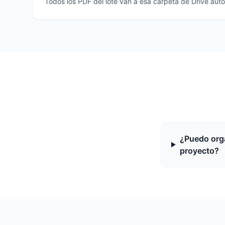
Todos los PDF del lote van a esa carpeta de Drive au
¿Puedo orga
proyecto?