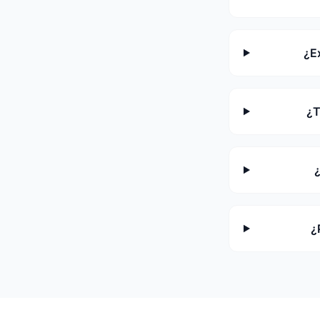
¿E
¿T
¿
¿