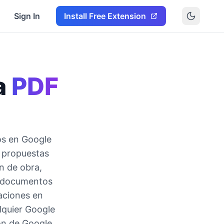
Sign In
Install Free Extension
a
PDF
os en Google
 propuestas
n de obra,
os documentos
raciones en
lquier Google
on de Google,