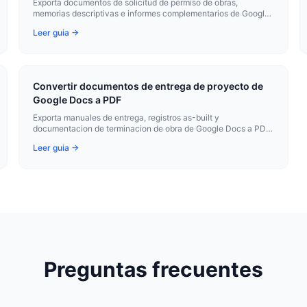
Exporta documentos de solicitud de permiso de obras,
memorias descriptivas e informes complementarios de Google
Docs a PDF para su presentacion ante las administraciones.
Leer guia →
Convertir documentos de entrega de proyecto de
Google Docs a PDF
Exporta manuales de entrega, registros as-built y
documentacion de terminacion de obra de Google Docs a PDF
para entregarlos al cliente en la recepcion provisional.
Leer guia →
Preguntas frecuentes