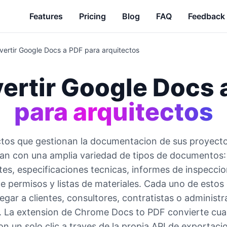
Features
Pricing
Blog
FAQ
Feedback
vertir Google Docs a PDF para arquitectos
ertir Google Docs 
para arquitectos
ctos que gestionan la documentacion de sus proyect
jan con una amplia variedad de tipos de documentos:
ntes, especificaciones tecnicas, informes de inspeccio
de permisos y listas de materiales. Cada uno de est
legar a clientes, consultores, contratistas o administ
 La extension de Chrome Docs to PDF convierte cua
n un solo clic a traves de la propia API de exportaci