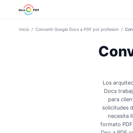
Inicio
/
Convertir Google Docs a PDF por profesion
/
Con
Conv
Los arquite
Docs traba
para clie
solicitudes 
necesita l
formato PDF.
Doc a PDF co