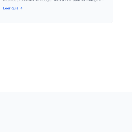
los contratistas y para los registros del proyecto.
Leer guia →