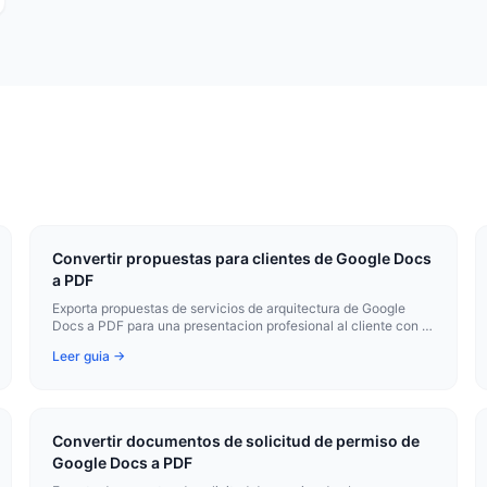
Convertir propuestas para clientes de Google Docs
a PDF
Exporta propuestas de servicios de arquitectura de Google
Docs a PDF para una presentacion profesional al cliente con el
alcance, los honorarios y la imagen corporativa del estudio
Leer guia →
intactos.
Convertir documentos de solicitud de permiso de
Google Docs a PDF