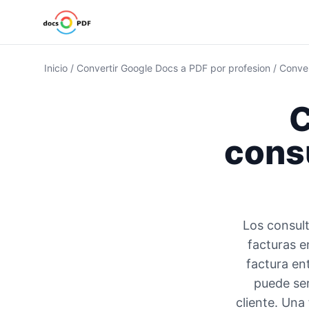
Inicio
/
Convertir Google Docs a PDF por profesion
/
Conver
C
consu
Los consul
facturas e
factura en
puede ser
cliente. Una