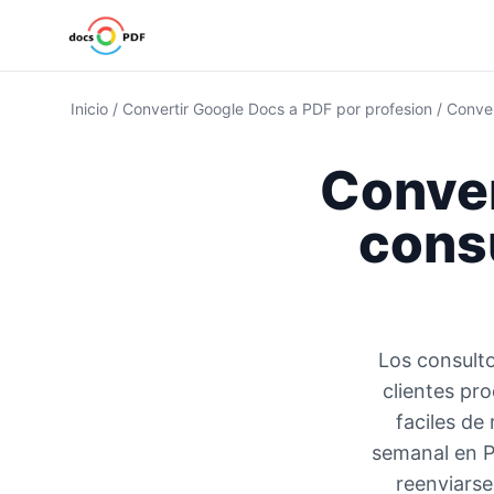
Inicio
/
Convertir Google Docs a PDF por profesion
/
Conver
Conver
cons
Los consulto
clientes pr
faciles de
semanal en P
reenviarse