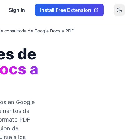
Sign In
Install Free Extension
de consultoria de Google Docs a PDF
es de
ocs a
tos en Google
cumentos de
 formato PDF
guion de
irse a los