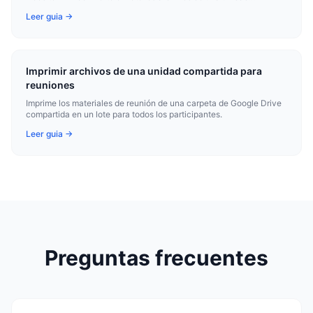
compartida para que puedas imprimirlos todos sin pasos
Leer guia →
individuales de descarga.
Imprimir archivos de una unidad compartida para
reuniones
Imprime los materiales de reunión de una carpeta de Google Drive
compartida en un lote para todos los participantes.
Leer guia →
Preguntas frecuentes