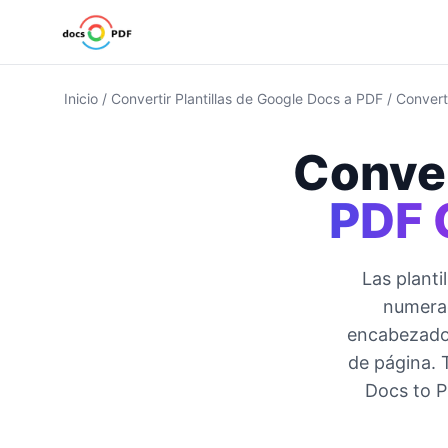
Inicio
/
Convertir Plantillas de Google Docs a PDF
/
Converti
Conver
PDF 
Las planti
numerad
encabezados
de página. 
Docs to P