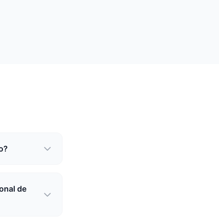
to?
ional de