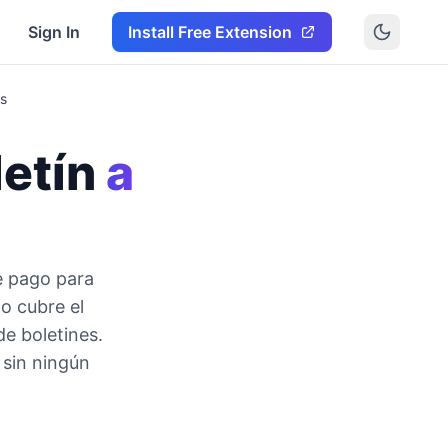
Sign In
Install Free Extension
is
letín
a
de pago para
to cubre el
e boletines.
 sin ningún