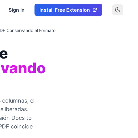
Sign In
Install Free Extension
 PDF Conservando el Formato
de
rvando
s columnas, el
deliberadas.
nsión Docs to
 PDF coincide