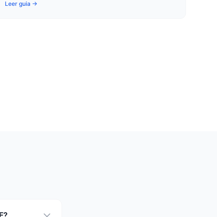
Leer guia →
F?