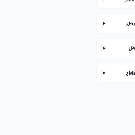
¿En
¿P
¿Ma